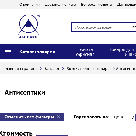
О компании
Доставка и оплата
Вопросы и ответы
Для юриди
На
Бумага
Товары для 
Каталог товаров
офисная
и шк
Главная страница
>
Каталог
>
Хозяйственные товары
>
Антисепти
Антисептики
Отменить все фильтры
Сортировать по:
цене
/
Стоимость