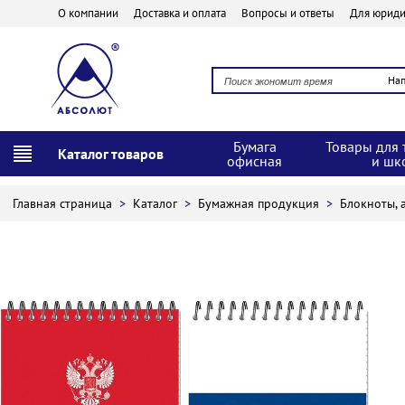
О компании
Доставка и оплата
Вопросы и ответы
Для юриди
На
Бумага
Товары для 
Каталог товаров
офисная
и шк
Главная страница
>
Каталог
>
Бумажная продукция
>
Блокноты, 