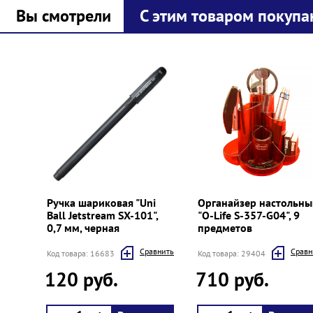
Вы смотрели
С этим товаром покупа
Prev
Next
Ручка шариковая "Uni
Органайзер настольны
Ball Jetstream SX-101",
"O-Life S-357-G04", 9
0,7 мм, черная
предметов
Cравнить
Cравн
Код товара: 16683
Код товара: 29404
120 руб.
710 руб.