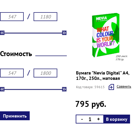
/
Стоимость
/
Бумага "Nevia Digital" А4,
170г., 250л., матовая
Cравнить
Код товара: 59615
795 руб.
-
+
В корзину