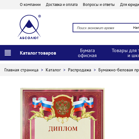
О компании
Доставка и оплата
Вопросы и ответы
Для юриди
На
Бумага
Товары для 
Каталог товаров
офисная
и шк
Главная страница
>
Каталог
>
Распродажа
>
Бумажно-беловая п