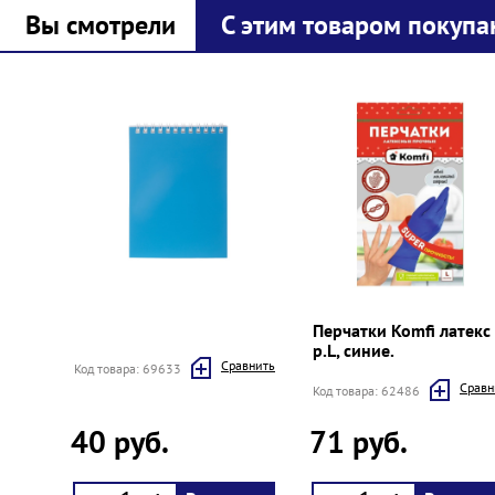
Вы смотрели
С этим товаром покупа
Prev
Next
Перчатки Komfi латекс
р.L, синие.
Cравнить
Код товара: 69633
Cравн
Код товара: 62486
40 руб.
71 руб.