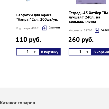
Prev
Next
Тетрадь А5 Хатбер "Ты 
Салфетки для офиса
лучшая!" 240л., на
"Hanpai" 2сл., 200шт/уп.
кольцах, клетка
Cравнить
Код товара: 49161
Cравн
Код товара: 51703
110 руб.
260 руб.
-
+
-
+
В корзину
В корзин
Каталог товаров