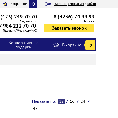
0
Избранное
Зарегистрироваться
/
Войти
 (423) 249 70 70
8 (4236) 74 99 99
Владивосток
Находка
7 984 212 70 70
Telegram/WhatsApp/MAX
Корпоративные
В корзине
0
подарки
Показать по:
12
/
16
/
24
/
48