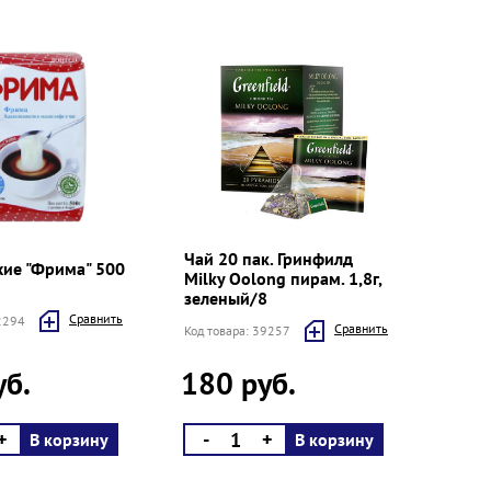
Чай 20 пак. Гринфилд
хие "Фрима" 500
Milky Oolong пирам. 1,8г,
зеленый/8
Cравнить
22294
Cравнить
Код товара: 39257
уб.
180 руб.
+
-
+
В корзину
В корзину