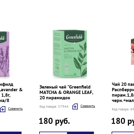
инфилд
Чай 20 па
Зеленый чай "Greenfield
 Lavander &
Распберр
MATCHA & ORANGE LEAF,
1,8г,
пирам.1,8г
20 пирамидок
на/8
черн.+мал
Cравнить
Код товара: 57944
Cравнить
Код товара: 
180 руб.
180 р