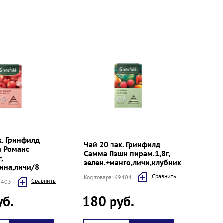
к. Гринфилд
Чай 20 пак. Гринфилд
и Романс
Самма Пэшн пирам.1,8г,
,
зелен.+манго,личи,клубника/8
ина,личи/8
Cравнить
Код товара: 69404
Cравнить
69403
уб.
180 руб.