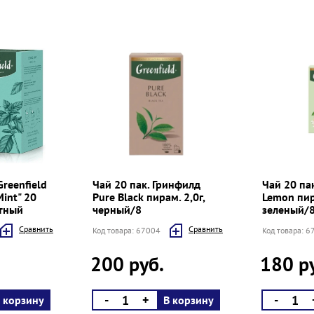
Greenfield
Чай 20 пак. Гринфилд
Чай 20 па
Mint" 20
Pure Black пирам. 2,0г,
Lemon пира
тный
черный/8
зеленый/
Cравнить
Cравнить
Код товара: 67004
Код товара: 
200 руб.
180 р
-
+
-
 корзину
В корзину