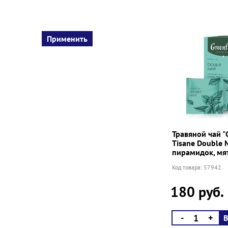
Травяной чай "
Tisane Double 
пирамидок, мя
Код товара: 57942
180 руб.
-
+
В