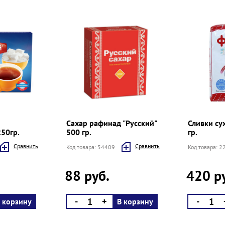
Сахар рафинад "Русский"
Сливки су
50гр.
500 гр.
гр.
Cравнить
Cравнить
Код товара: 54409
Код товара: 
88 руб.
420 р
-
+
-
 корзину
В корзину