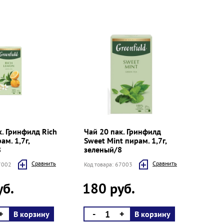
к. Гринфилд Rich
Чай 20 пак. Гринфилд
м. 1,7г,
Sweet Mint пирам. 1,7г,
8
зеленый/8
Cравнить
Cравнить
67002
Код товара: 67003
уб.
180 руб.
+
-
+
В корзину
В корзину