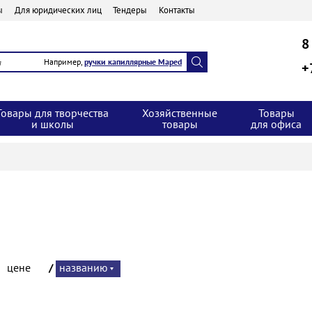
ы
Для юридических лиц
Тендеры
Контакты
8
Например,
ручки капиллярные Maped
+
Товары для творчества
Хозяйственные
Товары
и школы
товары
для офиса
:
цене
/
названию