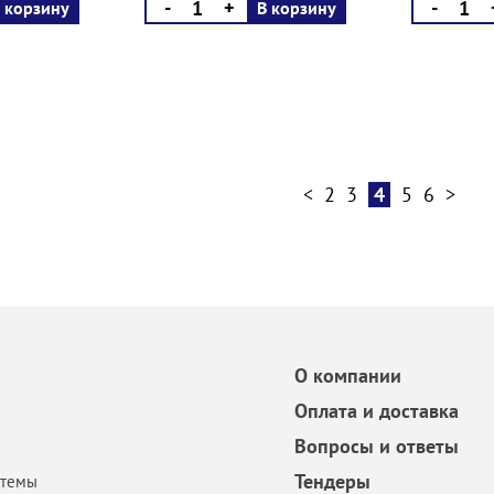
-
+
-
 корзину
В корзину
<
2
3
4
5
6
>
О компании
Оплата и доставка
Вопросы и ответы
Тендеры
стемы