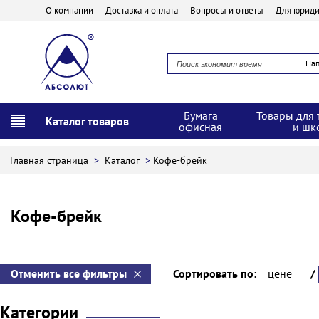
О компании
Доставка и оплата
Вопросы и ответы
Для юриди
На
Бумага
Товары для 
Каталог товаров
офисная
и шк
Главная страница
>
Каталог
>
Кофе-брейк
Кофе-брейк
Отменить все фильтры
Сортировать по:
цене
/
Категории