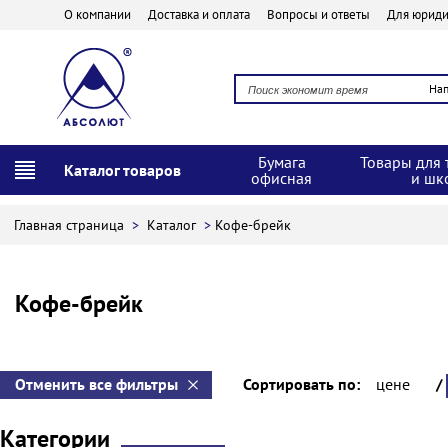
О компании
Доставка и оплата
Вопросы и ответы
Для юриди
На
Бумага
Товары для 
Каталог товаров
офисная
и шк
Главная страница
>
Каталог
>
Кофе-брейк
Кофе-брейк
Отменить все фильтры
Сортировать по:
цене
/
Категории