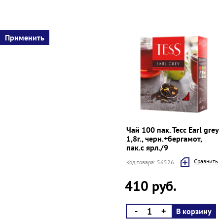
Чай 100 пак. Тесс Earl grey
1,8г., черн.+бергамот,
пак.с ярл./9
Cравнить
Код товара: 56526
410 руб.
-
+
В корзину