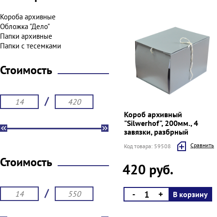
Короба архивные
Обложка "Дело"
Папки архивные
Папки с тесемками
Стоимость
/
Короб архивный
"Silwerhof", 200мм., 4
завязки, разбрный
Cравнить
Код товара: 59508
Стоимость
420 руб.
/
-
+
В корзину