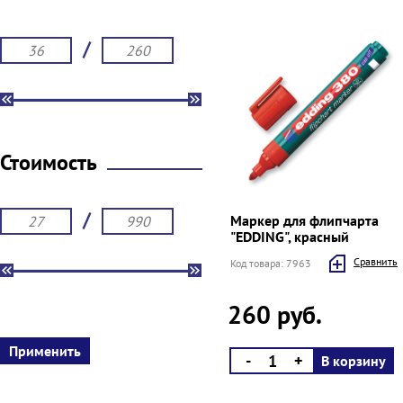
/
Стоимость
/
Маркер для флипчарта
"EDDING", красный
Cравнить
Код товара: 7963
260 руб.
-
+
В корзину