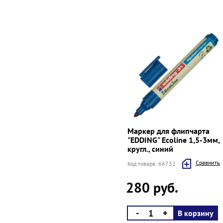
Маркер для флипчарта
"EDDING" Ecoline 1,5-3мм,
кругл., синий
Cравнить
Код товара: 66732
280 руб.
-
+
В корзину