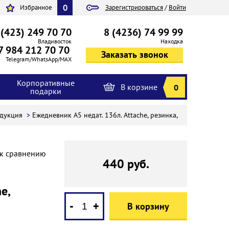
0
Избранное
Зарегистрироваться
/
Войти
 (423) 249 70 70
8 (4236) 74 99 99
Владивосток
Находка
7 984 212 70 70
Telegram/WhatsApp/MAX
Корпоративные
В корзине
0
подарки
одукция
>
Ежедневник А5 недат. 136л. Attache, резинка,
 к сравнению
440 руб.
e,
-
+
В корзину