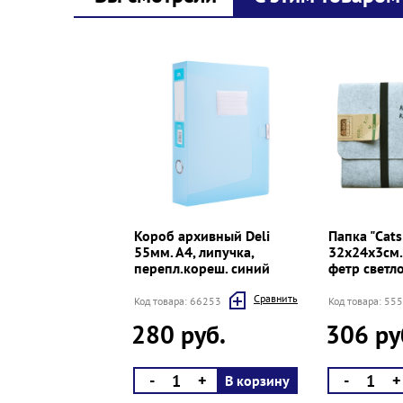
Prev
Next
Короб архивный Deli
Папка "Cats
55мм. А4, липучка,
32х24х3см.,
перепл.кореш. синий
фетр светл
Cравнить
Код товара: 66253
Код товара: 55
280 руб.
306 ру
-
+
-
+
В корзину