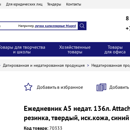
ы
Для юридических лиц
Тендеры
Контакты
8
Например,
ручки капиллярные Maped
+
Товары для творчества
Хозяйственные
Товары
и школы
товары
для офиса
>
Датированная и недатированная продукция
>
Недатированная пр
Добавить в избранное
Добавить
Ежедневник А5 недат. 136л. Attach
резинка, твердый, иск.кожа, синий
Код товара:
70333