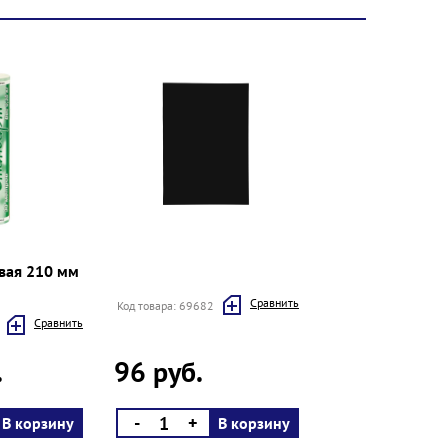
вая 210 мм
Cравнить
Код товара: 69682
Cравнить
.
96 руб.
-
+
В корзину
В корзину