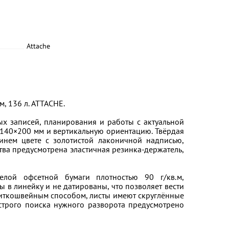
Attache
, 136 л. ATTACHE.
х записей, планирования и работы с актуальной
140×200 мм и вертикальную ориентацию. Твёрдая
инем цвете с золотистой лаконичной надписью,
тва предусмотрена эластичная резинка-держатель,
елой офсетной бумаги плотностью 90 г/кв.м,
ы в линейку и не датированы, что позволяет вести
иткошвейным способом, листы имеют скруглённые
ыстрого поиска нужного разворота предусмотрено