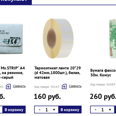
 Ms.STRIP" А4
Термоэтикет лента 20*29
Бумага факсо
 на резинке,
(d 42мм,1800шт.), белая,
30м. Комус
о-серый
матовая
Код товара: 66089
Cравнить
Cравнить
541
Код товара: 50182
б.
160 руб.
260 руб
-
+
-
+
В корзину
В корзину