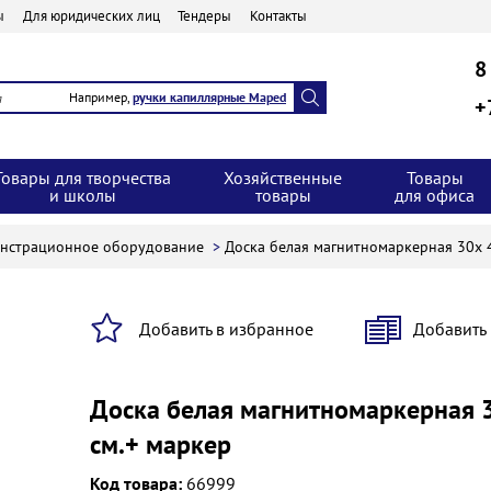
ы
Для юридических лиц
Тендеры
Контакты
8
Например,
ручки капиллярные Maped
+
Товары для творчества
Хозяйственные
Товары
и школы
товары
для офиса
онстрационное оборудование
>
Доска белая магнитномаркерная 30х 
Добавить в избранное
Добавить
Доска белая магнитномаркерная 
см.+ маркер
Код товара:
66999