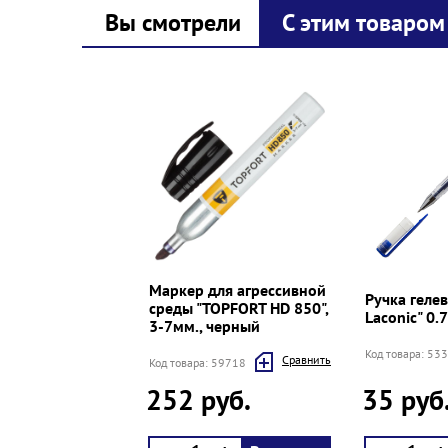
Вы смотрели
С этим товаром
Prev
Next
Маркер для агрессивной
Ручка гелев
среды "TOPFORT HD 850",
Laconic" 0.
3-7мм., черный
Код товара: 53
Cравнить
Код товара: 59718
252 руб.
35 руб