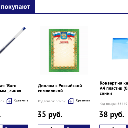
 покупают
Конверт на кн
ая "Buro
Диплом с Российской
А4 пластик (0
7мм., синяя
символикой
синий
Cравнить
Cравнить
373
Код товара: 30737
Код товара: 66449
.
35 руб.
38 руб.