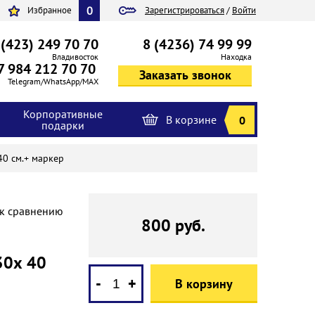
0
Избранное
Зарегистрироваться
/
Войти
 (423) 249 70 70
8 (4236) 74 99 99
Владивосток
Находка
7 984 212 70 70
Telegram/WhatsApp/MAX
Корпоративные
В корзине
0
подарки
40 см.+ маркер
 к сравнению
800 руб.
30х 40
-
+
В корзину