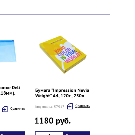
опке Deli
Бумага "Impression Nevia
,18мм),
Weight" А4, 120г., 250л.
Cравнить
Код товара: 57917
Cравнить
1180 руб.