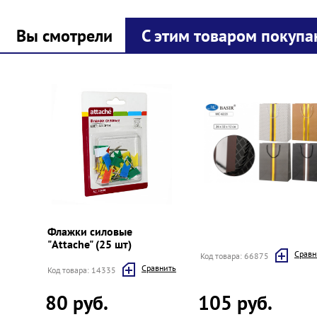
Вы смотрели
С этим товаром покупа
Prev
Next
Флажки силовые
"Attache" (25 шт)
Cравн
Код товара: 66875
Cравнить
Код товара: 14335
80 руб.
105 руб.