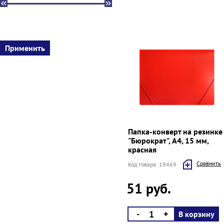
Папка-конверт на резинке
"Бюрократ", A4, 15 мм,
красная
Cравнить
Код товара: 19469
51 руб.
-
+
В корзину