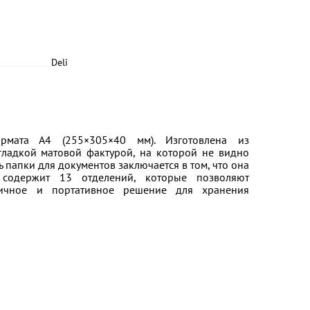
Deli
ормата А4 (255×305×40 мм). Изготовлена из
гладкой матовой фактурой, на которой не видно
ь папки для документов заключается в том, что она
р содержит 13 отделений, которые позволяют
тличное и портативное решение для хранения