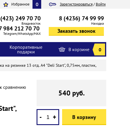
0
Избранное
Зарегистрироваться
/
Войти
 (423) 249 70 70
8 (4236) 74 99 99
Владивосток
Находка
7 984 212 70 70
Telegram/WhatsApp/MAX
Корпоративные
В корзине
0
подарки
ка на резинке 13 отд. А4 "Deli Start", 0,75мм, пластик,
 к сравнению
540 руб.
tart",
-
+
В корзину