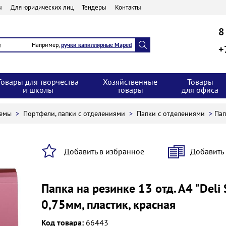
ы
Для юридических лиц
Тендеры
Контакты
8
Например,
ручки капиллярные Maped
+
Товары для творчества
Хозяйственные
Товары
и школы
товары
для офиса
темы
>
Портфели, папки с отделениями
>
Папки с отделениями
>
Пап
Добавить в избранное
Добавить
Папка на резинке 13 отд. А4 "Deli S
0,75мм, пластик, красная
Код товара:
66443