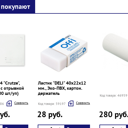
 покупают
 "Crutze",
Ластик "DELI" 40x22x12
 с отрывной
мм., Эко-ПВХ, картон.
00 шт/уп)
держатель
Код товара: 46959
Cравнить
Cравнить
886
Код товара: 59197
уб.
28 руб.
280 руб