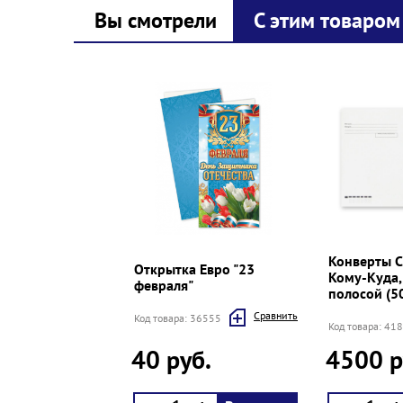
Вы смотрели
С этим товаром
Prev
Next
Конверты С4
Открытка Евро "23
Кому-Куда,
февраля"
полосой (5
Cравнить
Код товара: 36555
Код товара: 41
40 руб.
4500 р