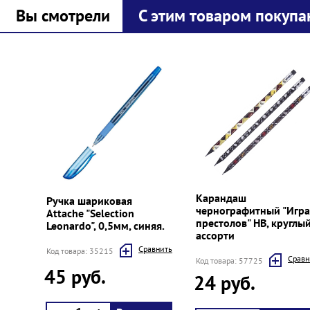
Вы смотрели
С этим товаром покупа
Prev
Next
Карандаш
Ручка шариковая
чернографитный "Игра
Attache "Selection
престолов" НВ, круглый
Leonardo", 0,5мм, синяя.
ассорти
Cравнить
Код товара: 35215
Cравн
Код товара: 57725
45 руб.
24 руб.