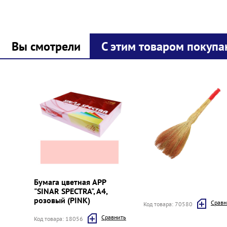
Вы смотрели
С этим товаром покупа
Prev
Next
Бумага цветная APP
"SINAR SPECTRA", A4,
розовый (PINK)
Cравн
Код товара: 70580
Cравнить
Код товара: 18056