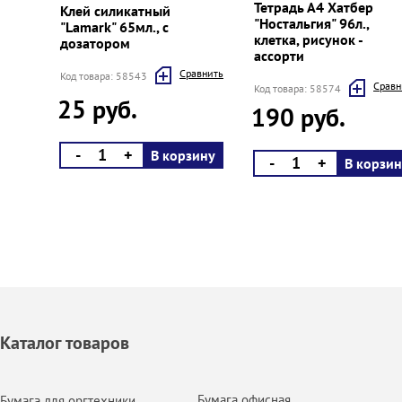
Тетрадь А4 Хатбер
Клей силикатный
"Ностальгия" 96л.,
"Lamark" 65мл., с
клетка, рисунок -
дозатором
ассорти
Cравнить
Код товара: 58543
Cравн
Код товара: 58574
25 руб.
190 руб.
-
+
В корзину
-
+
В корзин
Каталог товаров
Бумага офисная
Бумага для оргтехники