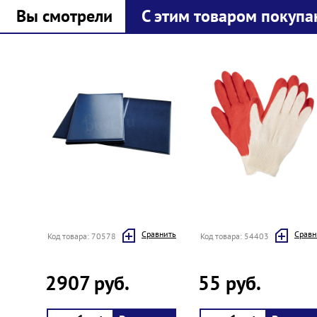
Вы смотрели
С этим товаром покупа
Prev
Next
Cравнить
Cравн
Код товара: 70578
Код товара: 54403
2907 руб.
55 руб.