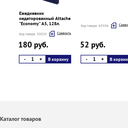
Prev
Next
Ежедневник
недатированный Attache
"Economy" А5, 128л.
Cравн
Код товара: 69506
Cравнить
Код товара: 50020
180 руб.
52 руб.
-
+
-
+
В корзину
В корзин
Каталог товаров