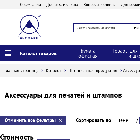
О компании
Доставка и оплата
Вопросы и ответы
Для юриди
На
Бумага
Товары для 
Каталог товаров
офисная
и шк
Главная страница
>
Каталог
>
Штемпельная продукция
>
Аксессу
Аксессуары для печатей и штампов
Отменить все фильтры
Сортировать по:
цене
/
Стоимость