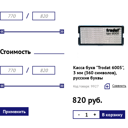
/
Стоимость
Касса букв "Trodat 6005",
/
3 мм (360 символов),
русские буквы
Cравнить
Код товара: 9927
820 руб.
-
+
В корзину