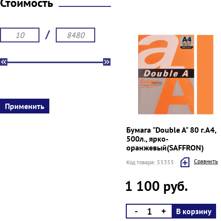
Стоимость
/
Бумага "Double A" 80 г.А4,
500л., ярко-
оранжевый(SAFFRON)
Cравнить
Код товара: 55355
1 100 руб.
-
+
В корзину