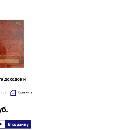
та доходов и
Cравнить
31626
уб.
+
В корзину