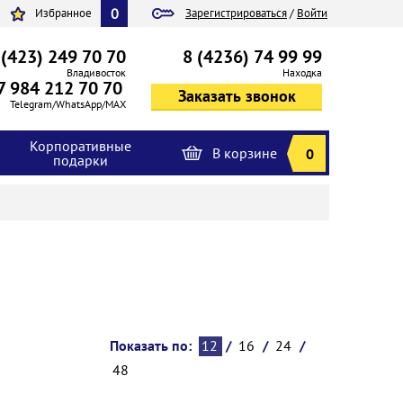
0
Избранное
Зарегистрироваться
/
Войти
 (423) 249 70 70
8 (4236) 74 99 99
Владивосток
Находка
7 984 212 70 70
Telegram/WhatsApp/MAX
Корпоративные
В корзине
0
подарки
Показать по:
12
/
16
/
24
/
48