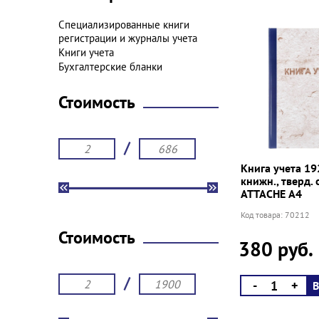
Специализированные книги
регистрации и журналы учета
Книги учета
Бухгалтерские бланки
Стоимость
/
Книга учета 192
книжн., тверд. 
ATTACHE А4
Код товара: 70212
Стоимость
380 руб.
/
-
+
В