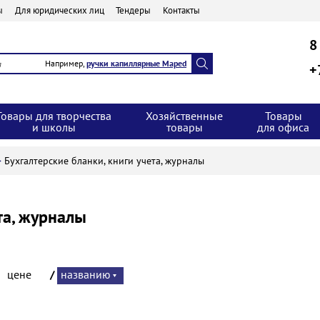
ы
Для юридических лиц
Тендеры
Контакты
8
Например,
ручки капиллярные Maped
+
Товары для творчества
Хозяйственные
Товары
и школы
товары
для офиса
>
Бухгалтерские бланки, книги учета, журналы
та, журналы
:
цене
/
названию