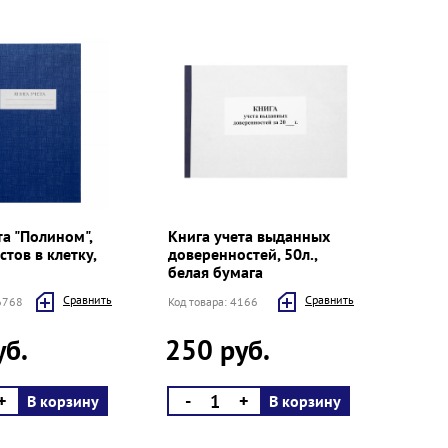
та "Полином",
Книга учета выданных
стов в клетку,
доверенностей, 50л.,
белая бумага
Cравнить
Cравнить
46768
Код товара: 4166
уб.
250 руб.
+
-
+
В корзину
В корзину