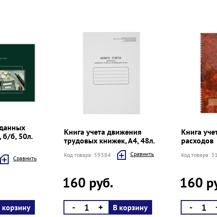
ыданных
Книга учета движения
Книга уче
 б/б, 50л.
трудовых книжек, А4, 48л.
расходов
Cравнить
Код товара: 59384
Код товара: 
Cравнить
160 руб.
160 р
-
+
-
 корзину
В корзину