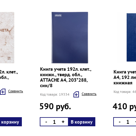
Книга учета 192л. клет.,
л. клет.,
Книга уче
книжн., тверд. обл.,
обл.,
А4, 192 ли
ATTACHE А4, 203*288,
книжная
син/8
Cравнить
Код товара: 
Cравнить
Код товара: 19334
590 руб.
410 р
-
+
-
 корзину
В корзину