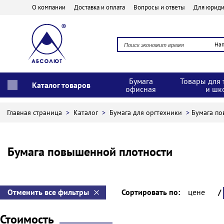
О компании
Доставка и оплата
Вопросы и ответы
Для юриди
На
Бумага
Товары для 
Каталог товаров
офисная
и шк
Главная страница
>
Каталог
>
Бумага для оргтехники
>
Бумага по
Бумага повышенной плотности
Отменить все фильтры
Сортировать по:
цене
/
Стоимость