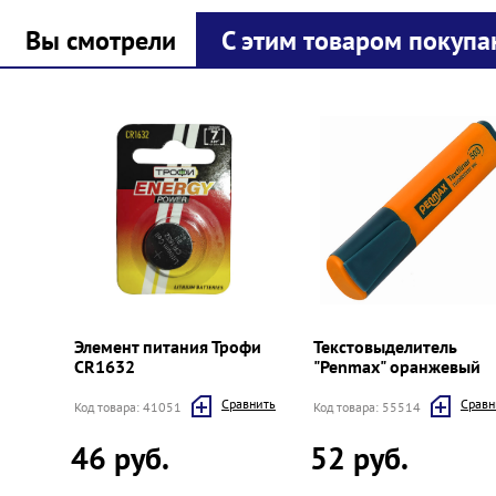
Вы смотрели
С этим товаром покупа
Prev
Next
Элемент питания Трофи
Текстовыделитель
CR1632
"Penmax" оранжевый
Cравнить
Cравн
Код товара: 41051
Код товара: 55514
46 руб.
52 руб.