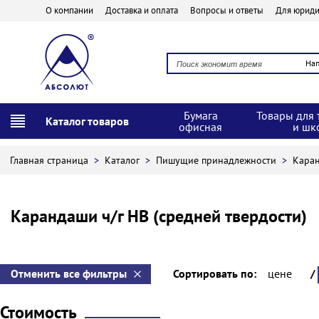
О компании
Доставка и оплата
Вопросы и ответы
Для юриди
На
Бумага
Товары для 
Каталог товаров
офисная
и шк
Главная страница
>
Каталог
>
Пишущие принадлежности
>
Кара
Карандаши ч/г НВ (средней твердости)
Отменить все фильтры
Сортировать по:
цене
/
Стоимость