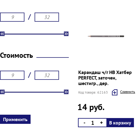
/
Стоимость
Карандаш ч/г HB Хатбер
/
PERFECT, заточен,
шестигр., дер.
Cравнить
Код товара: 62163
14 руб.
-
+
В корзину