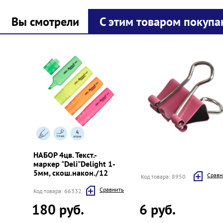
Вы смотрели
С этим товаром покупа
Prev
Next
НАБОР 4цв. Текст.-
маркер "Deli"Delight 1-
5мм, скош.након./12
Cравн
Код товара: 8950
Cравнить
Код товара: 66332
180 руб.
6 руб.