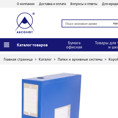
О компании
Доставка и оплата
Вопросы и ответы
Для юриди
На
Бумага
Товары для 
Каталог товаров
офисная
и шк
Главная страница
>
Каталог
>
Папки и архивные системы
>
Коро