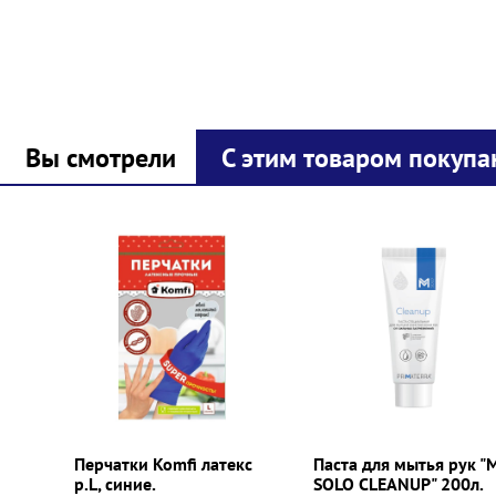
Вы смотрели
С этим товаром покупа
Prev
Next
Перчатки Komfi латекс
Паста для мытья рук "
р.L, синие.
SOLO CLEANUP" 200л.