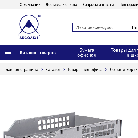
О компании
Доставка и оплата
Вопросы и ответы
Для юриди
На
Бумага
Товары для 
Каталог товаров
офисная
и шк
Главная страница
>
Каталог
>
Товары для офиса
>
Лотки и корз