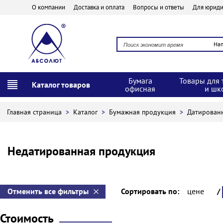
О компании
Доставка и оплата
Вопросы и ответы
Для юриди
На
Бумага
Товары для 
Каталог товаров
офисная
и шк
Главная страница
>
Каталог
>
Бумажная продукция
>
Датирован
Недатированная продукция
Отменить все фильтры
Сортировать по:
цене
/
Стоимость