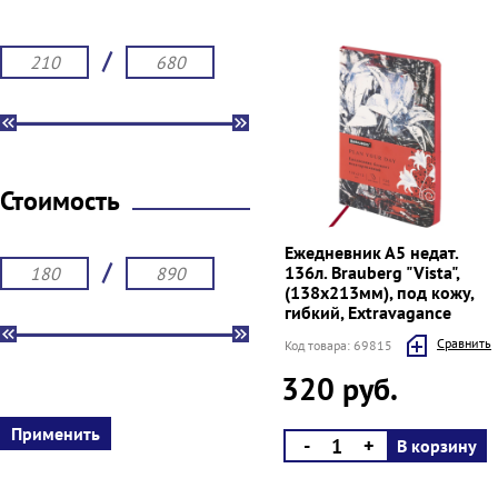
/
Стоимость
Ежедневник А5 недат.
/
136л. Brauberg "Vista",
(138х213мм), под кожу,
гибкий, Extravagance
Cравнить
Код товара: 69815
320 руб.
-
+
В корзину