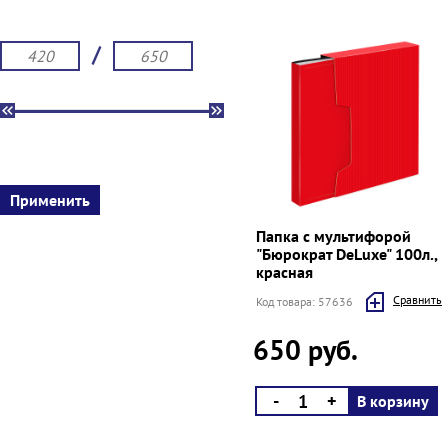
/
Папка с мультифорой
"Бюрократ DeLuxe" 100л.,
красная
Cравнить
Код товара: 57636
650 руб.
-
+
В корзину