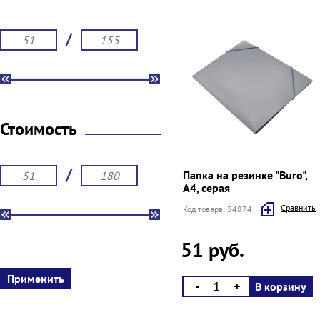
/
Стоимость
/
Папка на резинке "Buro",
А4, серая
Cравнить
Код товара: 54874
51 руб.
-
+
В корзину