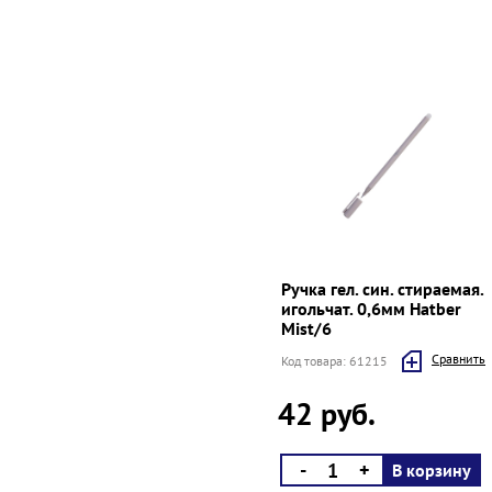
Ручка гел. син. стираемая.
игольчат. 0,6мм Hatber
Mist/6
Cравнить
Код товара: 61215
42 руб.
-
+
В корзину