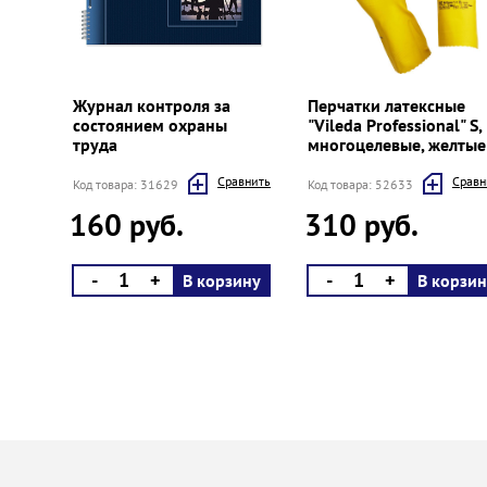
Prev
Next
Журнал контроля за
Перчатки латексные
состоянием охраны
"Vileda Professional" S,
труда
многоцелевые, желтые
Cравнить
Cравн
Код товара: 31629
Код товара: 52633
160 руб.
310 руб.
-
+
-
+
В корзину
В корзин