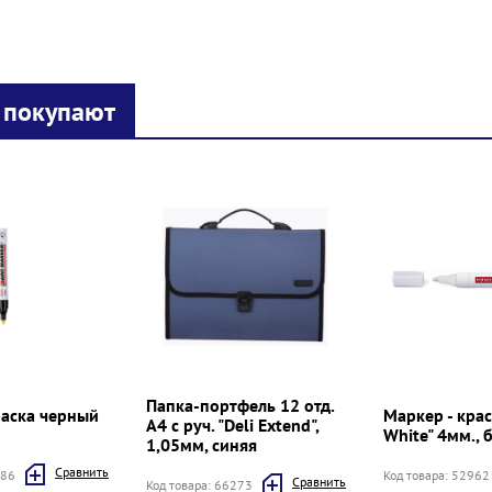
 покупают
Папка-портфель 12 отд.
раска черный
Маркер - крас
А4 с руч. "Deli Extend",
White" 4мм., 
1,05мм, синяя
Cравнить
386
Код товара: 52962
Cравнить
Код товара: 66273