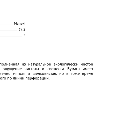
Maneki
39,2
3
ыполненная из натуральной экологически чистой
 ощущение чистоты и свежести. Бумага имеет
енно мягкая и шелковистая, но в тоже время
трого по линии перфорации.