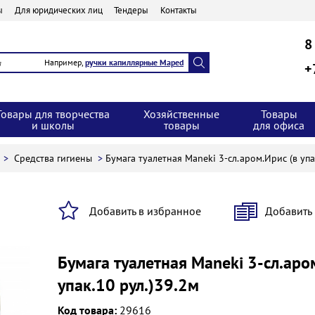
ы
Для юридических лиц
Тендеры
Контакты
8
Например,
ручки капиллярные Maped
+
Товары для творчества
Хозяйственные
Товары
и школы
товары
для офиса
ы
>
Средства гигиены
>
Бумага туалетная Maneki 3-сл.аром.Ирис (в упа
Добавить в избранное
Добавить
Бумага туалетная Maneki 3-сл.аро
упак.10 рул.)39.2м
Код товара:
29616