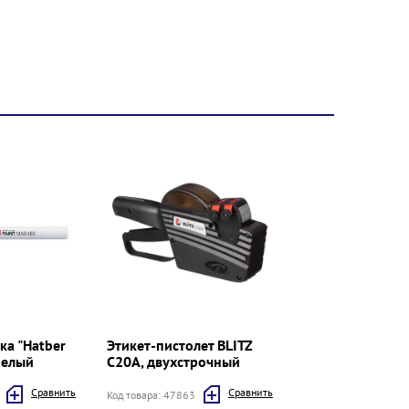
ка "Hatber
Этикет-пистолет BLITZ
белый
C20A, двухстрочный
Cравнить
Cравнить
Код товара: 47863