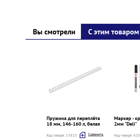
Вы смотрели
С этим товаром
Prev
Next
Пружина для переплёта
Маркер - к
18 мм, 146-160 л, белая
2мм "Deli"
Cравнить
Код товара: 15823
Код товара: 62