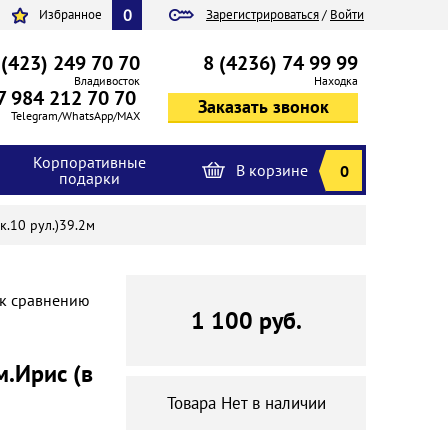
0
Избранное
Зарегистрироваться
/
Войти
 (423) 249 70 70
8 (4236) 74 99 99
Владивосток
Находка
7 984 212 70 70
Telegram/WhatsApp/MAX
Корпоративные
В корзине
0
подарки
к.10 рул.)39.2м
 к сравнению
1 100 руб.
м.Ирис (в
Товара Нет в наличии