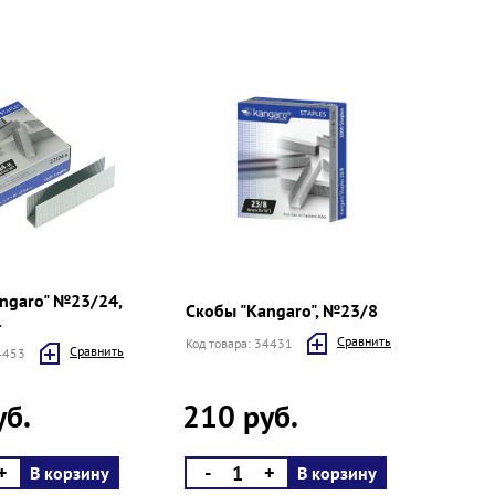
ngaro" №23/24,
Скобы "Kangaro", №23/8
.
Cравнить
Код товара: 34431
Cравнить
54453
уб.
210 руб.
+
-
+
В корзину
В корзину