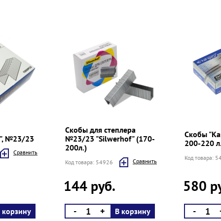
Скобы для степлера
Скобы "Ka
", №23/23
№23/23 "Silwerhof" (170-
200-220 л
200л.)
Cравнить
Код товара: 
Cравнить
Код товара: 54926
144 руб.
580 р
-
+
-
 корзину
В корзину