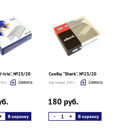
-trio", №23/20
Скобы "Shark", №23/20
Cравнить
Cравнить
13991
Код товара: 8851
уб.
180 руб.
+
-
+
В корзину
В корзину