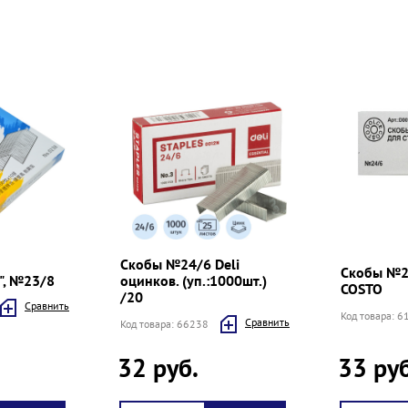
Скобы №24/6 Deli
Скобы №2
", №23/8
оцинков. (уп.:1000шт.)
COSTO
/20
Cравнить
Код товара: 
Cравнить
Код товара: 66238
32 руб.
33 руб