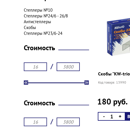
Степлеры №10
Степлеры №24/6 - 26/8
Антистеплеры
Скобы
Степлеры №23/6-24
Стоимость
/
Скобы "KW-trio
Код товара: 13990
180 руб.
Стоимость
-
+
В
/