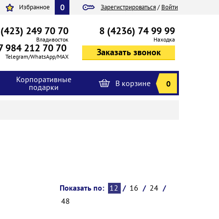
0
Избранное
Зарегистрироваться
/
Войти
 (423) 249 70 70
8 (4236) 74 99 99
Владивосток
Находка
7 984 212 70 70
Telegram/WhatsApp/MAX
Корпоративные
В корзине
0
подарки
Показать по:
12
/
16
/
24
/
48