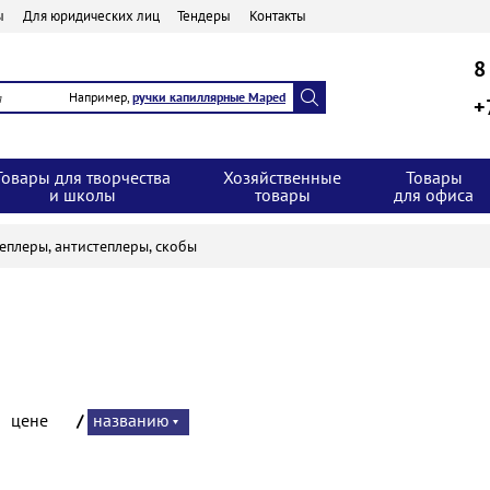
ы
Для юридических лиц
Тендеры
Контакты
8
Например,
ручки капиллярные Maped
+
Товары для творчества
Хозяйственные
Товары
и школы
товары
для офиса
еплеры, антистеплеры, скобы
:
цене
/
названию