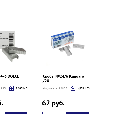
4/6 DOLCE
Скобы №24/6 Kangaro
/20
Cравнить
Cравнить
61193
Код товара: 12823
.
62 руб.