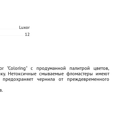
Luxor
12
 "Coloring" с продуманной палитрой цветов,
ку. Нетоксичные смываемые фломастеры имеют
а предохраняет чернила от преждевременного
в.