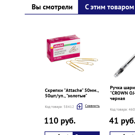
Вы смотрели
С этим товаром
Prev
Next
Ручка шари
Скрепки "Attache" 50мм.,
"CROWN OJ-
50шт/уп., "золотые"
черная
Cравнить
Код товара: 58412
Код товара: 46
110 руб.
41 руб