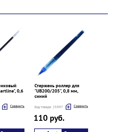
риковый
Стержень роллер для
rtline", 0,6
"UB200/205", 0,8 мм,
синий
Cравнить
Cравнить
Код товара: 25997
110 руб.