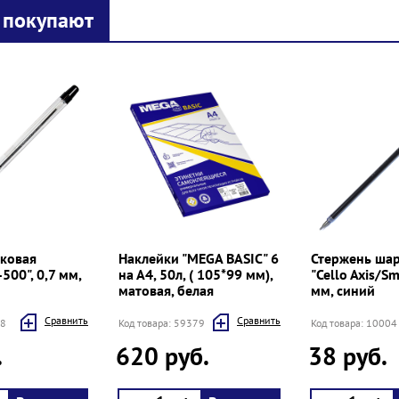
 покупают
ковая
Наклейки "MEGA BASIC" 6
Стержень ша
500", 0,7 мм,
на А4, 50л, ( 105*99 мм),
"Cello Axis/Sma
матовая, белая
мм, синий
Cравнить
Cравнить
08
Код товара: 59379
Код товара: 10004
.
620 руб.
38 руб.