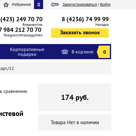
0
Избранное
Зарегистрироваться
/
Войти
 (423) 249 70 70
8 (4236) 74 99 99
Владивосток
Находка
7 984 212 70 70
Telegram/WhatsApp/MAX
Корпоративные
В корзине
0
подарки
карт./12
 к сравнению
174 руб.
истевой
Товара Нет в наличии