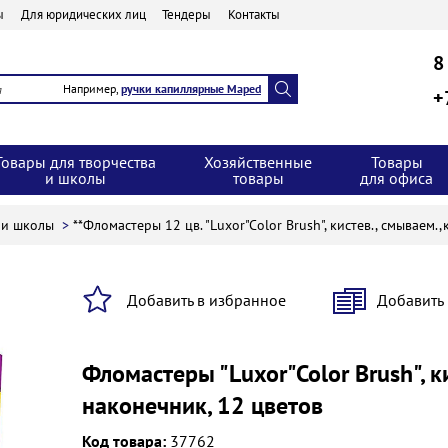
ы
Для юридических лиц
Тендеры
Контакты
8
Например,
ручки капиллярные Maped
+
Товары для творчества
Хозяйственные
Товары
и школы
товары
для офиса
а и школы
>
**Фломастеры 12 цв. "Luxor"Color Brush", кистев., смываем.,
Добавить в избранное
Добавить
Фломастеры "Luxor"Color Brush", к
наконечник, 12 цветов
Код товара:
37762