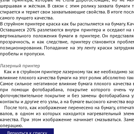
шершавая и жёсткая. В связи с этим ролику захвата бумаги т
стирается и теряет свои захватывающие свойства. В итоге пос
самого лучшего качества.
В струйном принтере краска как бы распыляется на бумагу. Ка
Оставшиеся 20% разлетаются внутри принтера и оседают на 
вертикального положения бумаги в принтере. Он представля
прозрачность, и как следствие, принтеру становится пробл
позиционирования. Попадание на эту ленту краски затрудн
пробелы и пропуски.
Лазерный принтер
Как и в струйном принтере лазерному так же необходимо захва
влияние плохого качества бумаги на этот ролик абсолютно тако
Самое сильное негативное влияние бумага плохого качества 
при помощи фотобарабана, покрытие которого очень чув
фоточувствительное покрытие и без замены фотобарабана уж
контакты и другие его узлы, а на бумаге высокого качества в
После того, как изображение перенесено на бумагу, отпечато
валов, в одном из которых находится нагревательный элеме
качества. При этом изображение начинает смазываться. Зам
операцию.
Вернуться к списку