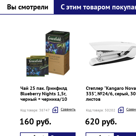
Вы смотрели
С этим товаром покупа
Prev
Next
Чай 25 пак. Гринфилд
Степлер "Kangaro Nova
Blueberry Nights 1,5г,
335", №24/6, серый, 30
черный + черника/10
листов
Cравнить
Cравн
Код товара: 38747
Код товара: 50202
160 руб.
620 руб.