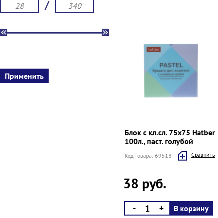
/
Блок с кл.сл. 75х75 Hatber
100л., паст. голубой
Cравнить
Код товара: 69518
38 руб.
-
+
В корзину