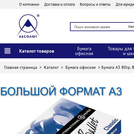
О компании
Доставка и оплата
Вопросы и ответы
Для юриди
На
Бумага
Товары для 
Каталог товаров
офисная
и шк
Главная страница
>
Каталог
>
Бумага офисная
>
Бумага А3 80гр. Ba