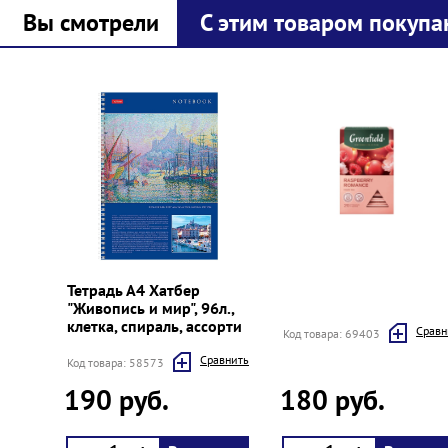
Вы смотрели
С этим товаром покупа
Prev
Next
Тетрадь А4 Хатбер
"Живопись и мир", 96л.,
клетка, спираль, ассорти
Cравн
Код товара: 69403
Cравнить
Код товара: 58573
190 руб.
180 руб.