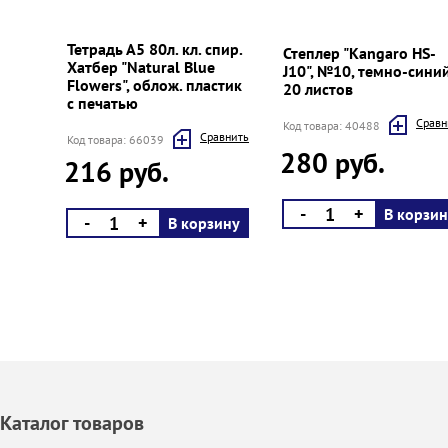
Prev
Next
Тетрадь А5 80л. кл. спир.
Степлер "Kangaro HS-
Хатбер "Natural Blue
J10", №10, темно-синий
Flowers", облож. пластик
20 листов
с печатью
Cравн
Код товара: 40488
Cравнить
Код товара: 66039
280 руб.
216 руб.
-
+
В корзин
-
+
В корзину
Каталог товаров