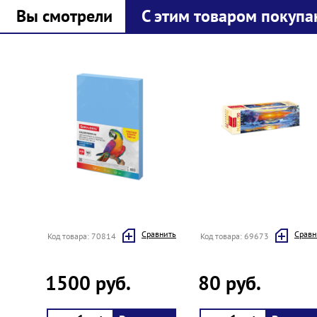
Вы смотрели
С этим товаром покупа
Prev
Next
Cравнить
Cравн
Код товара: 70814
Код товара: 69673
1500 руб.
80 руб.