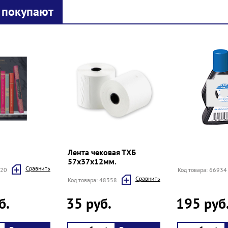
 покупают
Лента чековая ТХБ
57х37х12мм.
Cравнить
920
Код товара: 66934
Cравнить
Код товара: 48358
б.
35 руб.
195 руб