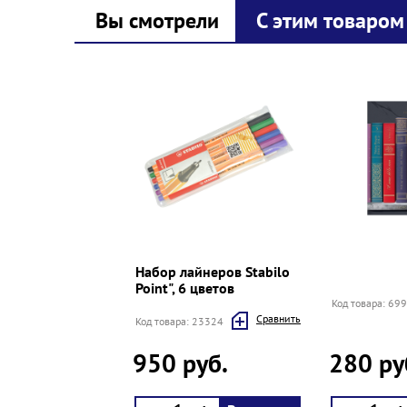
Вы смотрели
С этим товаром
Prev
Next
Набор лайнеров Stabilo
Point", 6 цветов
Код товара: 69
Cравнить
Код товара: 23324
950 руб.
280 ру