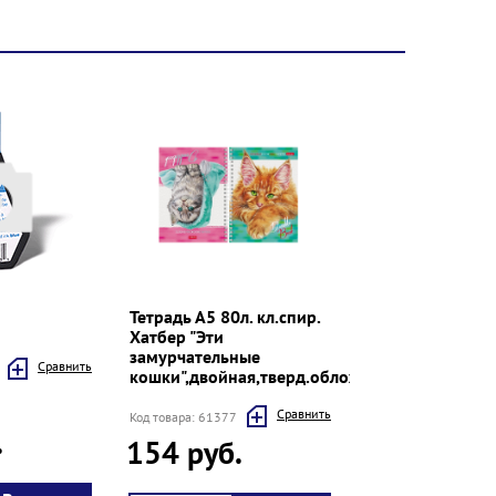
Тетрадь А5 80л. кл.спир.
Хатбер "Эти
замурчательные
Cравнить
кошки",двойная,тверд.облож,перф.
Cравнить
Код товара: 61377
.
154 руб.