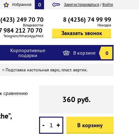
0
Избранное
Зарегистрироваться
/
Войти
 (423) 249 70 70
8 (4236) 74 99 99
Владивосток
Находка
7 984 212 70 70
Telegram/WhatsApp/MAX
Корпоративные
В корзине
0
подарки
и
>
Подставка настольная евро, пласт. вертик.
 к сравнению
360 руб.
he",
-
+
В корзину