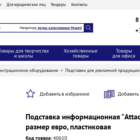
ы
Для юридических лиц
Тендеры
Контакты
8
Например,
ручки капиллярные Maped
+
Товары для творчества
Хозяйственные
Товары
и школы
товары
для офиса
онстрационное оборудование
>
Подставки для рекламной продукци
Добавить в избранное
Добавить
Подставка информационная "Attac
размер евро, пластиковая
Код товара:
40610