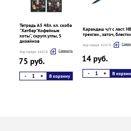
Prev
Next
Тетрадь А5 48л. кл. скоба
Карандаш ч/г с ласт. H
"Хатбер"Кофейные
трехган., заточ, блестк
коты", скругл.углы, 5
дизайнов
Cравн
Код товара: 62470
Cравнить
Код товара: 66028
14 руб.
75 руб.
-
+
В корзин
-
+
В корзину