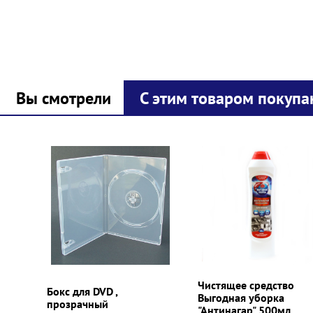
Вы смотрели
С этим товаром покупа
Prev
Next
Чистящее средство
Бокс для DVD ,
Выгодная уборка
прозрачный
"Антинагар" 500мл.