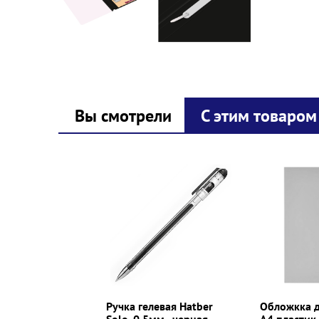
Вы смотрели
С этим товаром
Prev
Next
Ручка гелевая Hatber
Обложкка д