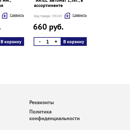
 мм.,
"ARIEL" автомат 1,5кг., в
ая
ассортименте
Cравнить
Cравнить
Код товара: 39245
.
660 руб.
-
+
В корзину
В корзину
Реквизиты
Политика
конфиденциальности