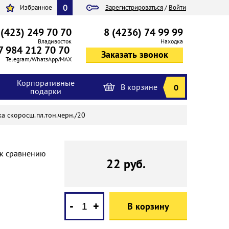
0
Избранное
Зарегистрироваться
/
Войти
 (423) 249 70 70
8 (4236) 74 99 99
Владивосток
Находка
7 984 212 70 70
Telegram/WhatsApp/MAX
Корпоративные
В корзине
0
подарки
а скоросш.пл.тон.черн./20
 к сравнению
22 руб.
-
+
В корзину