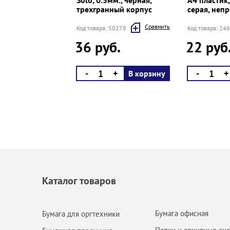
Solo, 0.5мм., черная,
А4 пластик,
трехгранный корпус
серая, неп
Cравнить
Код товара: 50278
Код товара: 24
36 руб.
22 руб
-
+
-
+
В корзину
Каталог товаров
Бумага офисная
Бумага для оргтехники