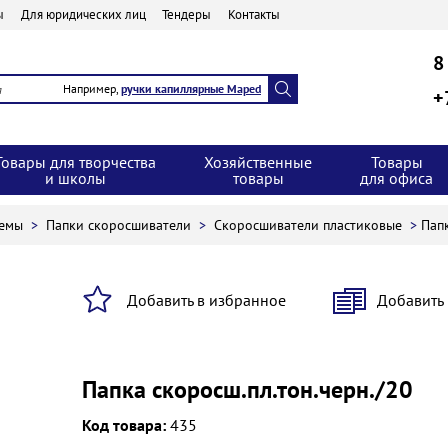
ы
Для юридических лиц
Тендеры
Контакты
8
Например,
ручки капиллярные Maped
+
Товары для творчества
Хозяйственные
Товары
и школы
товары
для офиса
темы
>
Папки скоросшиватели
>
Скоросшиватели пластиковые
>
Папк
Добавить в избранное
Добавить
Папка скоросш.пл.тон.черн./20
Код товара:
435