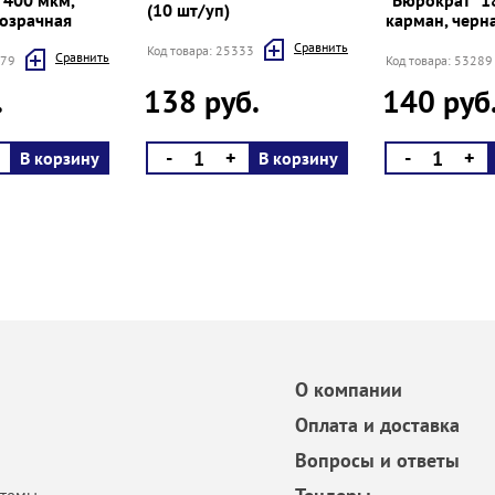
 400 мкм,
"Бюрократ" 18
(10 шт/уп)
розрачная
карман, черн
Cравнить
Код товара: 25333
Cравнить
679
Код товара: 53289
.
138 руб.
140 руб
-
+
-
+
В корзину
В корзину
О компании
Оплата и доставка
Вопросы и ответы