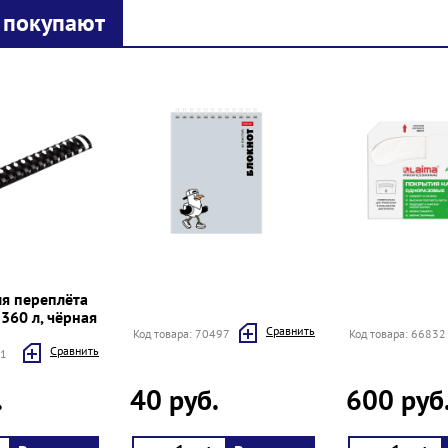
 покупают
я переплёта
360 л, чёрная
Cравнить
Код товара: 70497
Код товара: 66832
Cравнить
01
.
40 руб.
600 руб