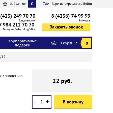
0
Избранное
Зарегистрироваться
/
Войти
 (423) 249 70 70
8 (4236) 74 99 99
Владивосток
Находка
7 984 212 70 70
Telegram/WhatsApp/MAX
Корпоративные
В корзине
0
подарки
r/12
 к сравнению
22 руб.
-
+
В корзину