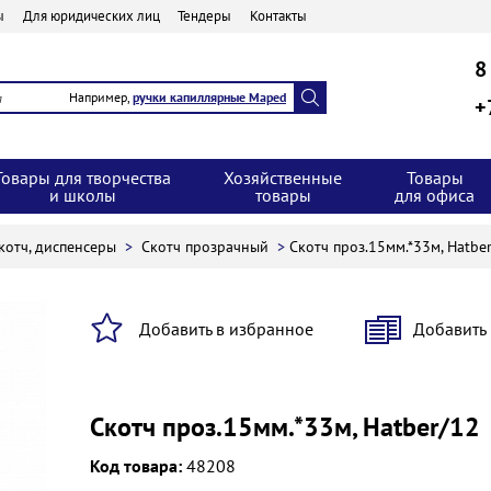
ы
Для юридических лиц
Тендеры
Контакты
8
Например,
ручки капиллярные Maped
+
Товары для творчества
Хозяйственные
Товары
и школы
товары
для офиса
котч, диспенсеры
>
Скотч прозрачный
>
Скотч проз.15мм.*33м, Hatbe
Добавить в избранное
Добавить
Скотч проз.15мм.*33м, Hatber/12
Код товара:
48208