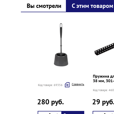
Вы смотрели
С этим товаром
Prev
Next
Пружина дл
38 мм, 301-
Cравнить
Код товара: 69356
Код товара: 46
280 руб.
29 руб