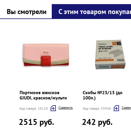
Вы смотрели
С этим товаром покупа
Prev
Next
Портмоне женское
Скобы №23/13 (до
GIUDI, красное/мульти
100л.)
Cравнить
Cравн
Код товара: 28120
Код товара: 59948
2515 руб.
242 руб.