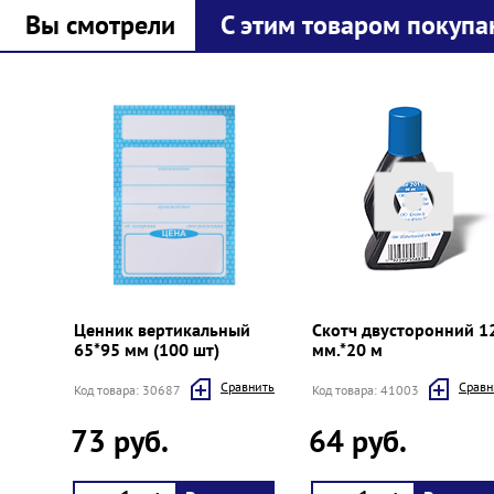
Вы смотрели
С этим товаром покупа
Prev
Next
Ценник вертикальный
Скотч двусторонний 1
65*95 мм (100 шт)
мм.*20 м
Cравнить
Cравн
Код товара: 30687
Код товара: 41003
73 руб.
64 руб.